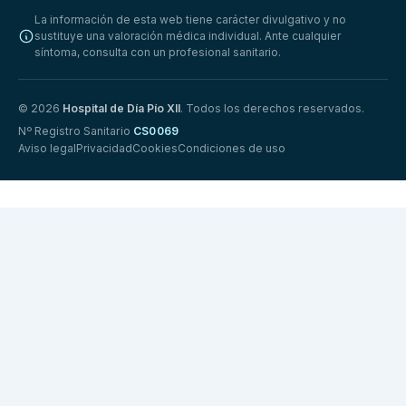
La información de esta web tiene carácter divulgativo y no
sustituye una valoración médica individual. Ante cualquier
síntoma, consulta con un profesional sanitario.
© 2026
Hospital de Día Pío XII
. Todos los derechos reservados.
Nº Registro Sanitario
CS0069
Aviso legal
Privacidad
Cookies
Condiciones de uso