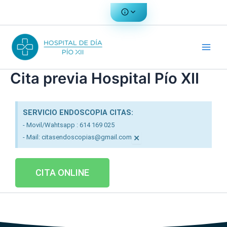
Ir
al
contenido
Cita previa Hospital Pío XII
SERVICIO ENDOSCOPIA CITAS:
- Movil/Wahtsapp : 614 169 025
×
- Mail: citasendoscopias@gmail.com
CITA ONLINE