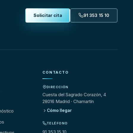
Solicitar cita
91 353 15 10
CONTACTO
DIRECCIÓN
s
Cuesta del Sagrado Corazón, 4
28016 Madrid · Chamartín
Cómo llegar
nóstico
os
TELÉFONO
91 353 15 10
ectivos