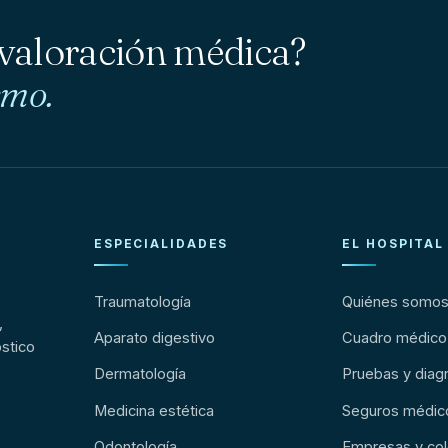
 valoración médica?
smo.
ESPECIALIDADES
EL HOSPITAL
Traumatología
Quiénes somo
,
Aparato digestivo
Cuadro médico
stico
Dermatología
Pruebas y diag
Medicina estética
Seguros médic
Odontología
Empresas y col