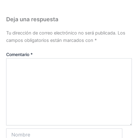
k
p
a
e
l
m
u
Deja una respuesta
s
Tu dirección de correo electrónico no será publicada.
Los
campos obligatorios están marcados con
*
Comentario
*
Nombre