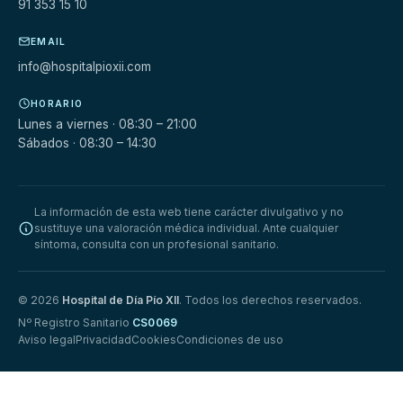
91 353 15 10
EMAIL
info@hospitalpioxii.com
HORARIO
Lunes a viernes · 08:30 – 21:00
Sábados · 08:30 – 14:30
La información de esta web tiene carácter divulgativo y no
sustituye una valoración médica individual. Ante cualquier
síntoma, consulta con un profesional sanitario.
© 2026
Hospital de Día Pío XII
. Todos los derechos reservados.
Nº Registro Sanitario
CS0069
Aviso legal
Privacidad
Cookies
Condiciones de uso