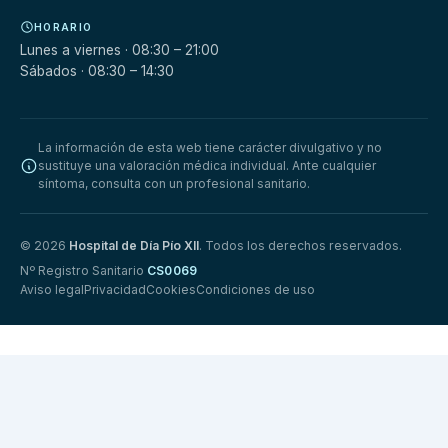
HORARIO
Lunes a viernes · 08:30 – 21:00
Sábados · 08:30 – 14:30
La información de esta web tiene carácter divulgativo y no
sustituye una valoración médica individual. Ante cualquier
síntoma, consulta con un profesional sanitario.
© 2026
Hospital de Día Pío XII
. Todos los derechos reservados.
Nº Registro Sanitario
CS0069
Aviso legal
Privacidad
Cookies
Condiciones de uso