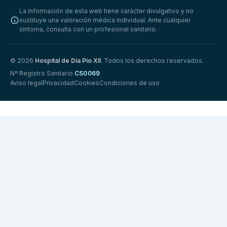
La información de esta web tiene carácter divulgativo y no
sustituye una valoración médica individual. Ante cualquier
síntoma, consulta con un profesional sanitario.
© 2026
Hospital de Día Pío XII
. Todos los derechos reservados.
Nº Registro Sanitario
CS0069
Aviso legal
Privacidad
Cookies
Condiciones de uso