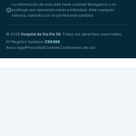
La información de esta web tiene carácter divulgativo y no
sustituye una valoración médica individual. Ante cualquier
síntoma, consulta con un profesional sanitario.
© 2026
Hospital de Día Pío XII
. Todos los derechos reservados.
Nº Registro Sanitario
CS0069
Aviso legal
Privacidad
Cookies
Condiciones de uso