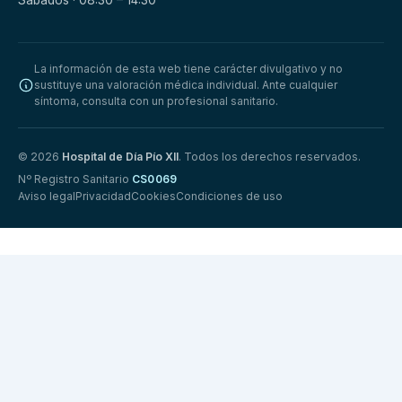
Sábados · 08:30 – 14:30
La información de esta web tiene carácter divulgativo y no
sustituye una valoración médica individual. Ante cualquier
síntoma, consulta con un profesional sanitario.
© 2026
Hospital de Día Pío XII
. Todos los derechos reservados.
Nº Registro Sanitario
CS0069
Aviso legal
Privacidad
Cookies
Condiciones de uso