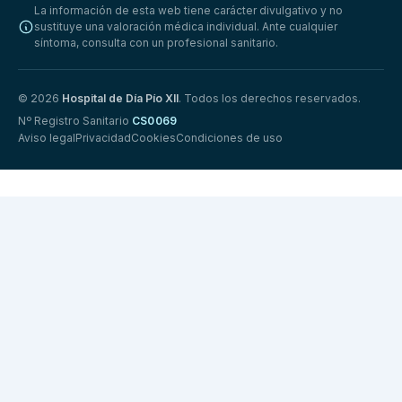
La información de esta web tiene carácter divulgativo y no
sustituye una valoración médica individual. Ante cualquier
síntoma, consulta con un profesional sanitario.
© 2026
Hospital de Día Pío XII
. Todos los derechos reservados.
Nº Registro Sanitario
CS0069
Aviso legal
Privacidad
Cookies
Condiciones de uso