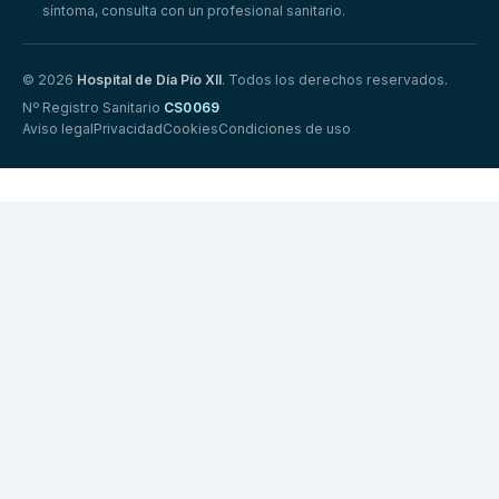
síntoma, consulta con un profesional sanitario.
© 2026
Hospital de Día Pío XII
. Todos los derechos reservados.
Nº Registro Sanitario
CS0069
Aviso legal
Privacidad
Cookies
Condiciones de uso