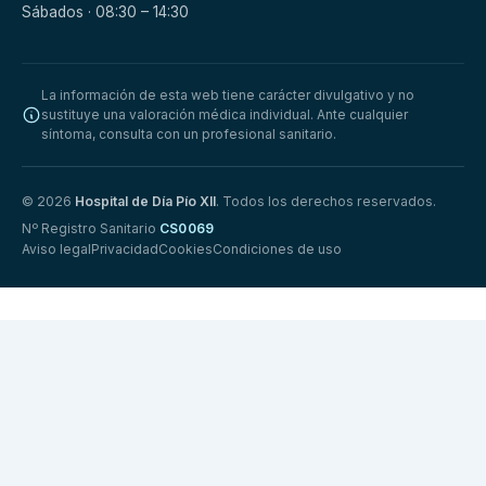
Sábados · 08:30 – 14:30
La información de esta web tiene carácter divulgativo y no
sustituye una valoración médica individual. Ante cualquier
síntoma, consulta con un profesional sanitario.
© 2026
Hospital de Día Pío XII
. Todos los derechos reservados.
Nº Registro Sanitario
CS0069
Aviso legal
Privacidad
Cookies
Condiciones de uso