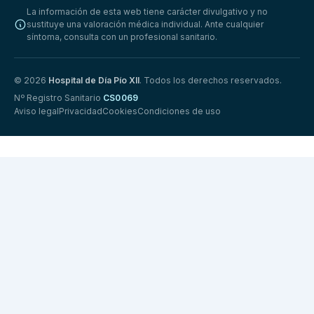
La información de esta web tiene carácter divulgativo y no
sustituye una valoración médica individual. Ante cualquier
síntoma, consulta con un profesional sanitario.
© 2026
Hospital de Día Pío XII
. Todos los derechos reservados.
Nº Registro Sanitario
CS0069
Aviso legal
Privacidad
Cookies
Condiciones de uso