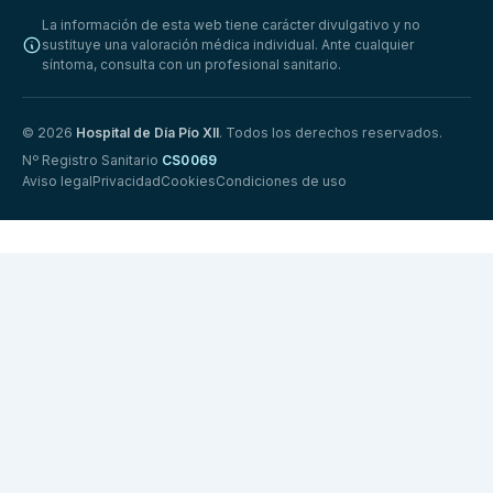
La información de esta web tiene carácter divulgativo y no
sustituye una valoración médica individual. Ante cualquier
síntoma, consulta con un profesional sanitario.
© 2026
Hospital de Día Pío XII
. Todos los derechos reservados.
Nº Registro Sanitario
CS0069
Aviso legal
Privacidad
Cookies
Condiciones de uso