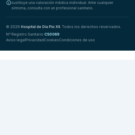
sustituye una valoración médica individual. Ante cualquier
síntoma, consulta con un profesional sanitario.
© 2026
Hospital de Día Pío XII
. Todos los derechos reservados.
Nº Registro Sanitario
CS0069
Aviso legal
Privacidad
Cookies
Condiciones de uso