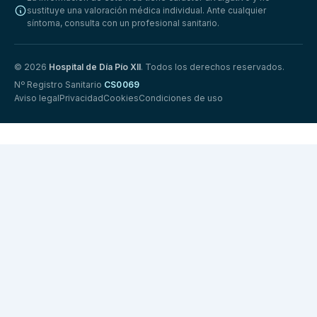
sustituye una valoración médica individual. Ante cualquier
síntoma, consulta con un profesional sanitario.
© 2026
Hospital de Día Pío XII
. Todos los derechos reservados.
Nº Registro Sanitario
CS0069
Aviso legal
Privacidad
Cookies
Condiciones de uso