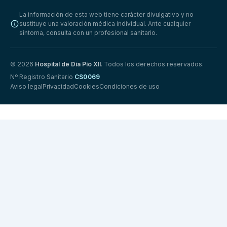
La información de esta web tiene carácter divulgativo y no
sustituye una valoración médica individual. Ante cualquier
síntoma, consulta con un profesional sanitario.
© 2026
Hospital de Día Pío XII
. Todos los derechos reservados.
Nº Registro Sanitario
CS0069
Aviso legal
Privacidad
Cookies
Condiciones de uso