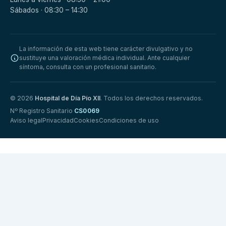
Sábados · 08:30 – 14:30
La información de esta web tiene carácter divulgativo y no
sustituye una valoración médica individual. Ante cualquier
síntoma, consulta con un profesional sanitario.
© 2026
Hospital de Día Pío XII
. Todos los derechos reservados.
Nº Registro Sanitario
CS0069
Aviso legal
Privacidad
Cookies
Condiciones de uso