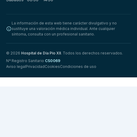
La información de esta web tiene carácter divulgativo y no
sustituye una valoración médica individual. Ante cualquier
síntoma, consulta con un profesional sanitario.
© 2026
Hospital de Día Pío XII
. Todos los derechos reservados.
Nº Registro Sanitario
CS0069
Aviso legal
Privacidad
Cookies
Condiciones de uso