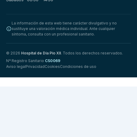
La información de esta web tiene carácter divulgativo y no
sustituye una valoración médica individual. Ante cualquier
síntoma, consulta con un profesional sanitario.
© 2026
Hospital de Día Pío XII
. Todos los derechos reservados.
Nº Registro Sanitario
CS0069
Aviso legal
Privacidad
Cookies
Condiciones de uso