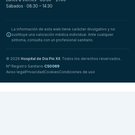
Sábados · 08:30 – 14:30
La información de esta web tiene carácter divulgativo y no
sustituye una valoración médica individual. Ante cualquier
síntoma, consulta con un profesional sanitario.
© 2026
Hospital de Día Pío XII
. Todos los derechos reservados.
Nº Registro Sanitario
CS0069
Aviso legal
Privacidad
Cookies
Condiciones de uso