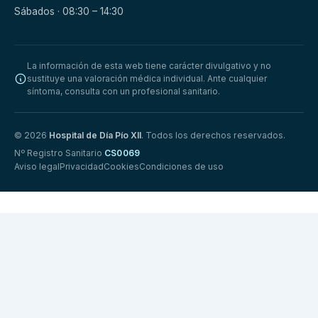
Sábados · 08:30 – 14:30
La información de esta web tiene carácter divulgativo y no
sustituye una valoración médica individual. Ante cualquier
síntoma, consulta con un profesional sanitario.
© 2026
Hospital de Día Pío XII
. Todos los derechos reservados.
Nº Registro Sanitario
CS0069
Aviso legal
Privacidad
Cookies
Condiciones de uso