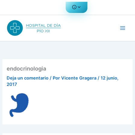
Ir
al
contenido
endocrinologia
Deja un comentario
/ Por
Vicente Gragera
/
12 junio,
2017