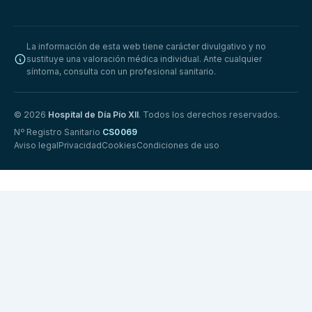
La información de esta web tiene carácter divulgativo y no
sustituye una valoración médica individual. Ante cualquier
síntoma, consulta con un profesional sanitario.
© 2026
Hospital de Día Pío XII
. Todos los derechos reservados.
Nº Registro Sanitario
CS0069
Aviso legal
Privacidad
Cookies
Condiciones de uso