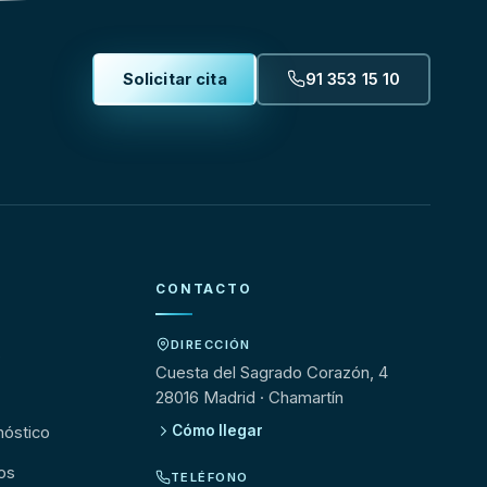
Solicitar cita
91 353 15 10
CONTACTO
DIRECCIÓN
s
Cuesta del Sagrado Corazón, 4
28016 Madrid · Chamartín
Cómo llegar
nóstico
os
TELÉFONO