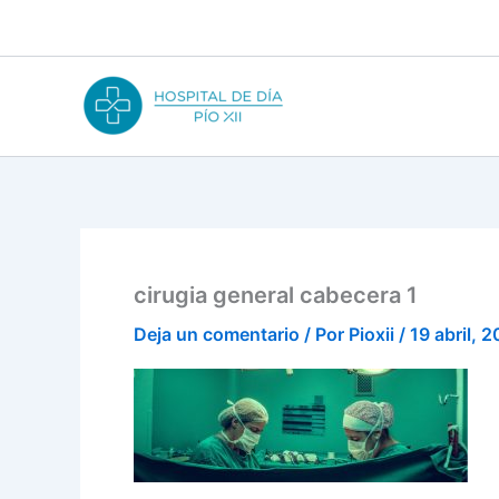
Ir
al
contenido
cirugia general cabecera 1
Deja un comentario
/ Por
Pioxii
/
19 abril, 