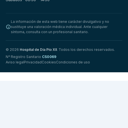
La información de esta web tiene carácter divulgativo y no
sustituye una valoración médica individual. Ante cualquier
síntoma, consulta con un profesional sanitario.
© 2026
Hospital de Día Pío XII
. Todos los derechos reservados.
Nº Registro Sanitario
CS0069
Aviso legal
Privacidad
Cookies
Condiciones de uso