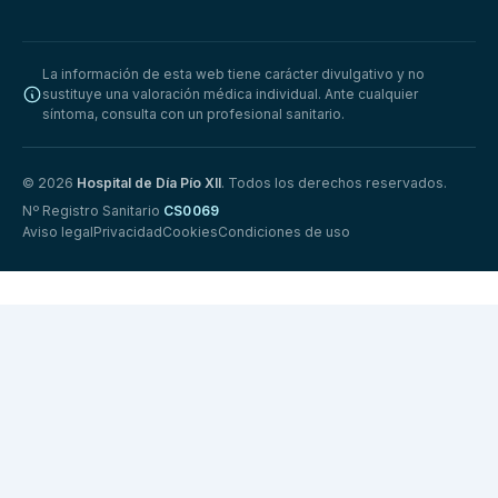
La información de esta web tiene carácter divulgativo y no
sustituye una valoración médica individual. Ante cualquier
síntoma, consulta con un profesional sanitario.
© 2026
Hospital de Día Pío XII
. Todos los derechos reservados.
Nº Registro Sanitario
CS0069
Aviso legal
Privacidad
Cookies
Condiciones de uso