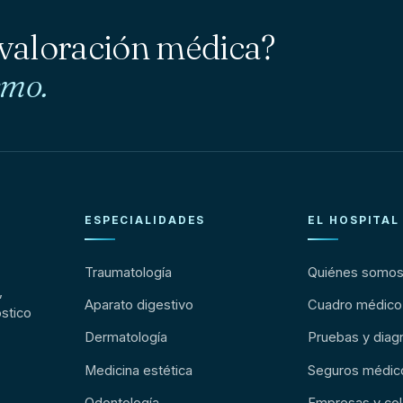
 valoración médica?
smo.
ESPECIALIDADES
EL HOSPITAL
Traumatología
Quiénes somo
,
Aparato digestivo
Cuadro médico
stico
Dermatología
Pruebas y diag
Medicina estética
Seguros médic
Odontología
Empresas y col