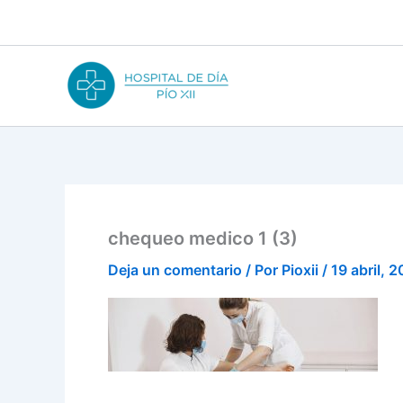
Ir
al
contenido
chequeo medico 1 (3)
Deja un comentario
/ Por
Pioxii
/
19 abril, 