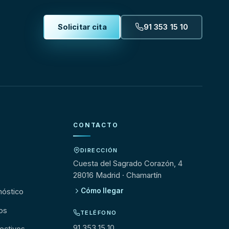
Solicitar cita
91 353 15 10
CONTACTO
DIRECCIÓN
s
Cuesta del Sagrado Corazón, 4
28016 Madrid · Chamartín
Cómo llegar
nóstico
os
TELÉFONO
91 353 15 10
ectivos