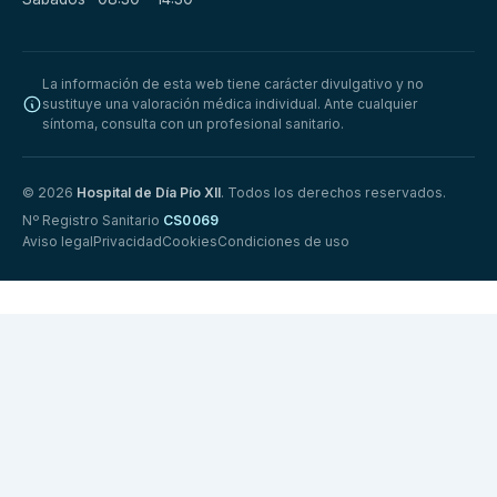
La información de esta web tiene carácter divulgativo y no
sustituye una valoración médica individual. Ante cualquier
síntoma, consulta con un profesional sanitario.
© 2026
Hospital de Día Pío XII
. Todos los derechos reservados.
Nº Registro Sanitario
CS0069
Aviso legal
Privacidad
Cookies
Condiciones de uso