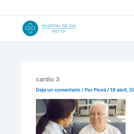
Ir
al
contenido
cardio 3
Deja un comentario
/ Por
Pioxii
/
18 abril, 