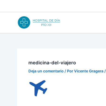
Ir
al
contenido
medicina-del-viajero
Deja un comentario
/ Por
Vicente Gragera