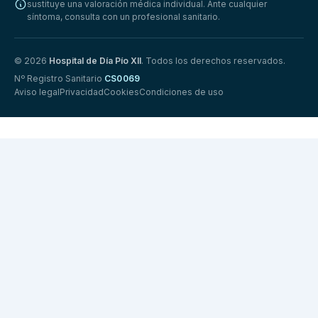
sustituye una valoración médica individual. Ante cualquier
síntoma, consulta con un profesional sanitario.
© 2026
Hospital de Día Pío XII
. Todos los derechos reservados.
Nº Registro Sanitario
CS0069
Aviso legal
Privacidad
Cookies
Condiciones de uso