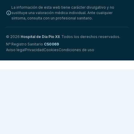
La información de esta web tiene carácter divulgativo y no
sustituye una valoración médica individual. Ante cualquier
síntoma, consulta con un profesional sanitario.
© 2026
Hospital de Día Pío XII
. Todos los derechos reservados.
Nº Registro Sanitario
CS0069
Aviso legal
Privacidad
Cookies
Condiciones de uso