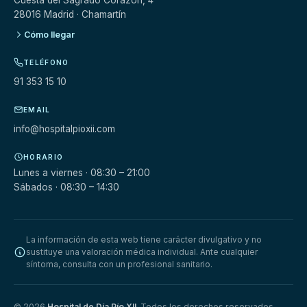
Cuesta del Sagrado Corazón, 4
28016 Madrid · Chamartín
Cómo llegar
TELÉFONO
91 353 15 10
EMAIL
info@hospitalpioxii.com
HORARIO
Lunes a viernes · 08:30 – 21:00
Sábados · 08:30 – 14:30
La información de esta web tiene carácter divulgativo y no
sustituye una valoración médica individual. Ante cualquier
síntoma, consulta con un profesional sanitario.
© 2026
Hospital de Día Pío XII
. Todos los derechos reservados.