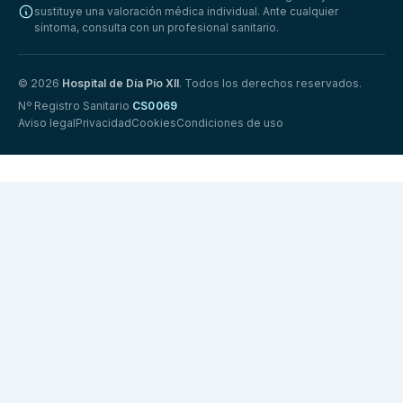
sustituye una valoración médica individual. Ante cualquier
síntoma, consulta con un profesional sanitario.
© 2026
Hospital de Día Pío XII
. Todos los derechos reservados.
Nº Registro Sanitario
CS0069
Aviso legal
Privacidad
Cookies
Condiciones de uso