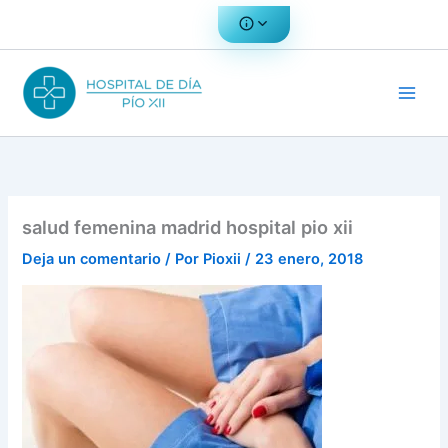
Ir
al
contenido
salud femenina madrid hospital pio xii
Deja un comentario
/ Por
Pioxii
/
23 enero, 2018