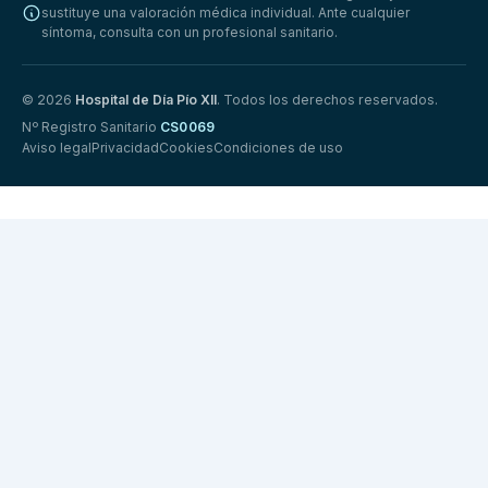
sustituye una valoración médica individual. Ante cualquier
síntoma, consulta con un profesional sanitario.
© 2026
Hospital de Día Pío XII
. Todos los derechos reservados.
Nº Registro Sanitario
CS0069
Aviso legal
Privacidad
Cookies
Condiciones de uso