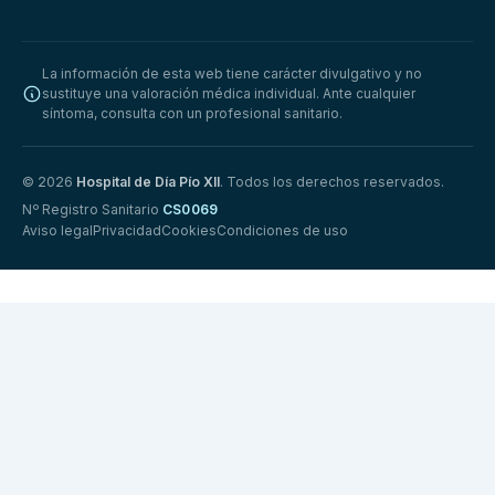
La información de esta web tiene carácter divulgativo y no
sustituye una valoración médica individual. Ante cualquier
síntoma, consulta con un profesional sanitario.
© 2026
Hospital de Día Pío XII
. Todos los derechos reservados.
Nº Registro Sanitario
CS0069
Aviso legal
Privacidad
Cookies
Condiciones de uso