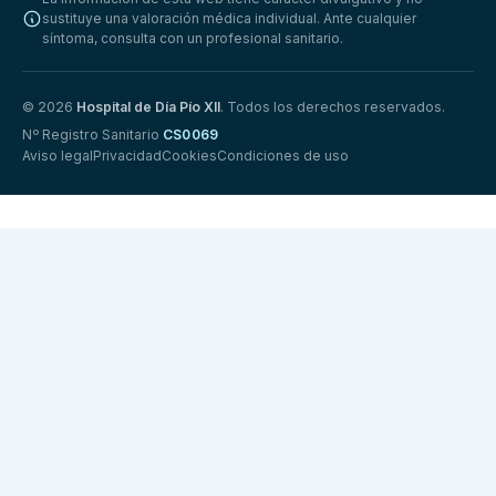
sustituye una valoración médica individual. Ante cualquier
síntoma, consulta con un profesional sanitario.
© 2026
Hospital de Día Pío XII
. Todos los derechos reservados.
Nº Registro Sanitario
CS0069
Aviso legal
Privacidad
Cookies
Condiciones de uso