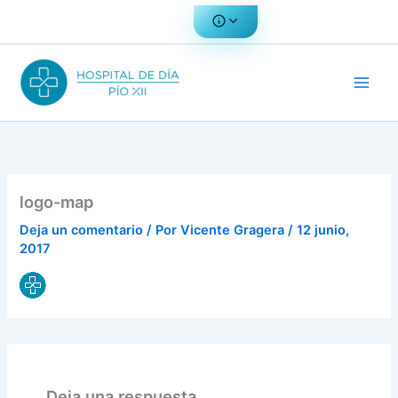
Ir
al
contenido
logo-map
Deja un comentario
/ Por
Vicente Gragera
/
12 junio,
2017
Deja una respuesta