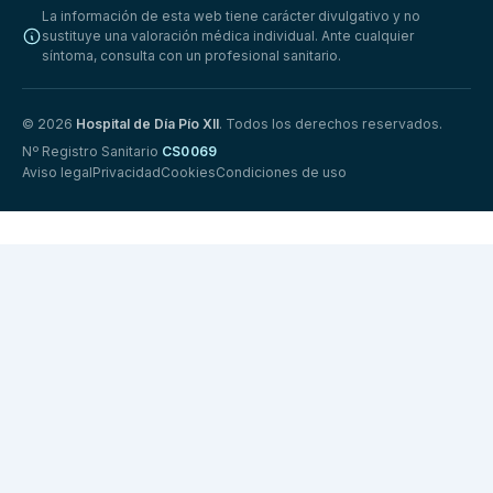
La información de esta web tiene carácter divulgativo y no
sustituye una valoración médica individual. Ante cualquier
síntoma, consulta con un profesional sanitario.
© 2026
Hospital de Día Pío XII
. Todos los derechos reservados.
Nº Registro Sanitario
CS0069
Aviso legal
Privacidad
Cookies
Condiciones de uso