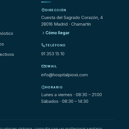
DIRECCIÓN
s
Cuesta del Sagrado Corazón, 4
28016 Madrid · Chamartín
Cómo llegar
nóstico
os
TELÉFONO
91 353 15 10
ectivos
EMAIL
info@hospitalpioxii.com
HORARIO
Lunes a viernes · 08:30 – 21:00
Sábados · 08:30 – 14:30
cualquier síntoma, consulta con un profesional sanitario.