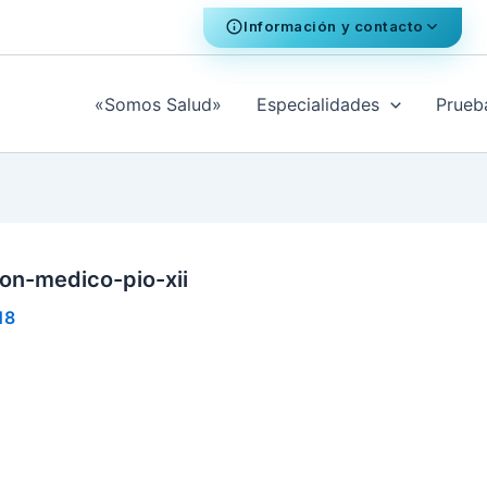
Información y contacto
«Somos Salud»
Especialidades
Prueb
on-medico-pio-xii
18