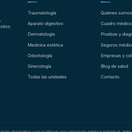
Traumatología
Quiénes somo
,
Aparato digestivo
Cuadro médico
stico
Dermatología
Pruebas y diag
Medicina estética
Seguros médic
Odontología
Empresas y col
Ginecología
Blog de salud
Todas las unidades
Contacto
cter divulgativo y no sustituye una valoración médica individual. Ante 