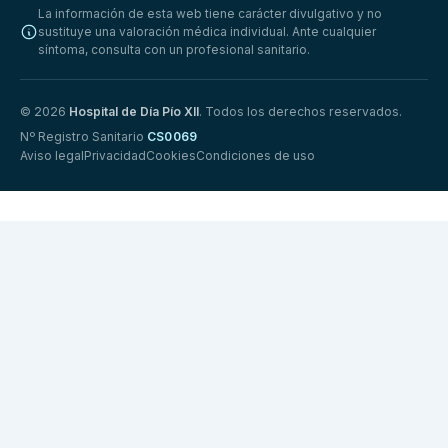
La información de esta web tiene carácter divulgativo y no
sustituye una valoración médica individual. Ante cualquier
síntoma, consulta con un profesional sanitario.
© 2026
Hospital de Día Pío XII
. Todos los derechos reservados.
Nº Registro Sanitario
CS0069
Aviso legal
Privacidad
Cookies
Condiciones de uso