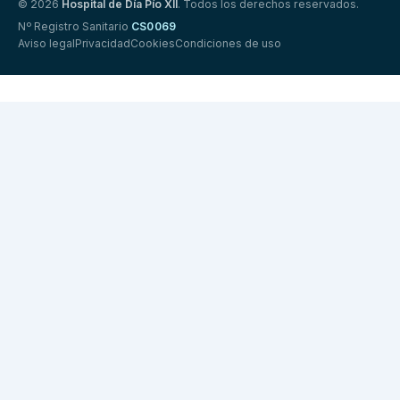
© 2026
Hospital de Día Pío XII
. Todos los derechos reservados.
Nº Registro Sanitario
CS0069
Aviso legal
Privacidad
Cookies
Condiciones de uso