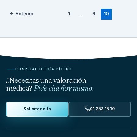
←
Anterior
1
…
9
10
HOSPITAL DE DÍA PÍO XII
¿Necesitas una valoración
médica?
Pide cita hoy mismo.
Solicitar cita
91 353 15 10