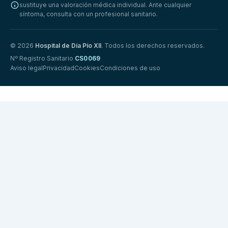
sustituye una valoración médica individual. Ante cualquier
síntoma, consulta con un profesional sanitario.
© 2026
Hospital de Día Pío XII
. Todos los derechos reservados.
Nº Registro Sanitario
CS0069
Aviso legal
Privacidad
Cookies
Condiciones de uso