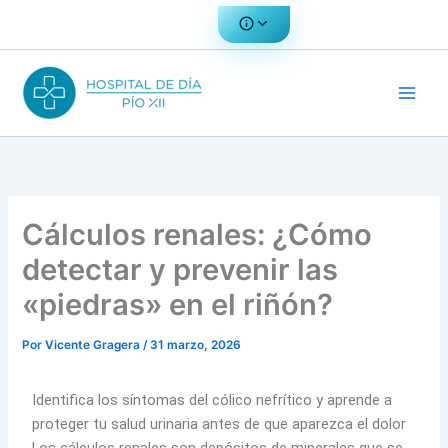
Ir
al
contenido
Cálculos renales: ¿Cómo
detectar y prevenir las
«piedras» en el riñón?
Por
Vicente Gragera
/
31 marzo, 2026
Identifica los síntomas del cólico nefrítico y aprende a
proteger tu salud urinaria antes de que aparezca el dolor
Los cálculos renales son depósitos de minerales que se