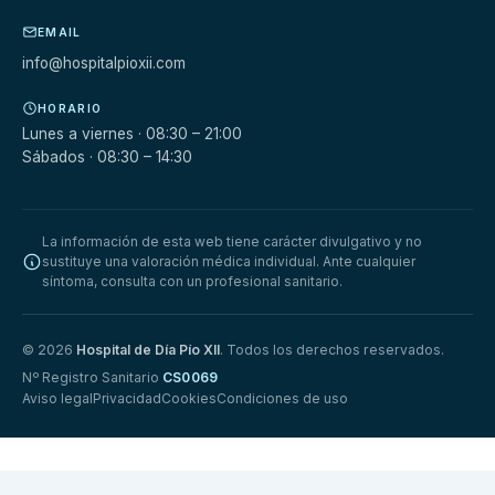
EMAIL
info@hospitalpioxii.com
HORARIO
Lunes a viernes · 08:30 – 21:00
Sábados · 08:30 – 14:30
La información de esta web tiene carácter divulgativo y no
sustituye una valoración médica individual. Ante cualquier
síntoma, consulta con un profesional sanitario.
© 2026
Hospital de Día Pío XII
. Todos los derechos reservados.
Nº Registro Sanitario
CS0069
Aviso legal
Privacidad
Cookies
Condiciones de uso