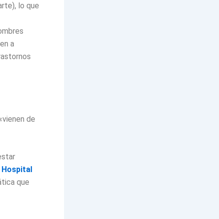
rte), lo que
hombres
den a
rastornos
 «vienen de
estar
 Hospital
ática que