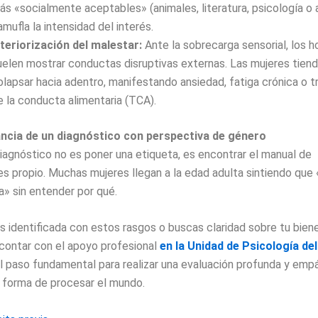
ás «socialmente aceptables» (animales, literatura, psicología o a
amufla la intensidad del interés.
nteriorización del malestar:
Ante la sobrecarga sensorial, los 
uelen mostrar conductas disruptivas externas. Las mujeres tien
olapsar hacia adentro, manifestando ansiedad, fatiga crónica o t
e la conducta alimentaria (TCA).
ncia de un diagnóstico con perspectiva de género
diagnóstico no es poner una etiqueta, es encontrar el manual de
es propio. Muchas mujeres llegan a la edad adulta sintiendo que
a» sin entender por qué.
es identificada con estos rasgos o buscas claridad sobre tu bien
contar con el apoyo profesional
en la Unidad de Psicología del
l paso fundamental para realizar una evaluación profunda y emp
 forma de procesar el mundo.