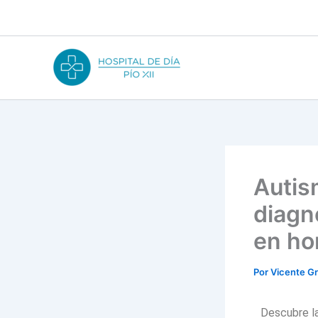
Ir
al
contenido
Autis
diagn
en h
Por
Vicente G
Descubre la