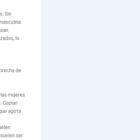
s. Sin
masculina.
asan
zados, lo
 brecha de
las mujeres
s. Copian
 que agota
uelen
 suelen ser