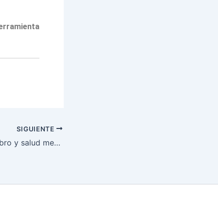
herramienta
SIGUIENTE
Eje intestino-cerebro y salud mental: claves del «segundo cerebro» para tu bienestar emocional