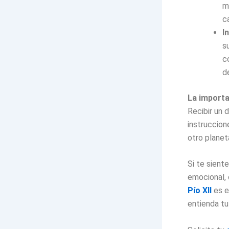
m
c
I
s
c
d
La importa
Recibir un 
instruccion
otro planet
Si te sient
emocional, 
Pío XII
es e
entienda tu