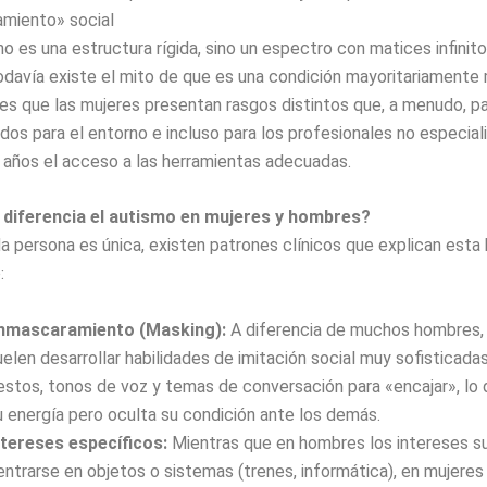
miento» social
no es una estructura rígida, sino un espectro con matices infinito
davía existe el mito de que es una condición mayoritariamente 
 es que las mujeres presentan rasgos distintos que, a menudo, p
dos para el entorno e incluso para los profesionales no especiali
 años el acceso a las herramientas adecuadas.
 diferencia el autismo en mujeres y hombres?
 persona es única, existen patrones clínicos que explican esta
:
nmascaramiento (Masking):
A diferencia de muchos hombres, 
uelen desarrollar habilidades de imitación social muy sofisticada
estos, tonos de voz y temas de conversación para «encajar», lo
u energía pero oculta su condición ante los demás.
ntereses específicos:
Mientras que en hombres los intereses s
entrarse en objetos o sistemas (trenes, informática), en mujeres