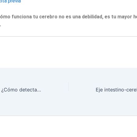
cita previa
ómo funciona tu cerebro no es una debilidad, es tu mayor 
.
Cálculos renales: ¿Cómo detectar y prevenir las «piedras» en el riñón?