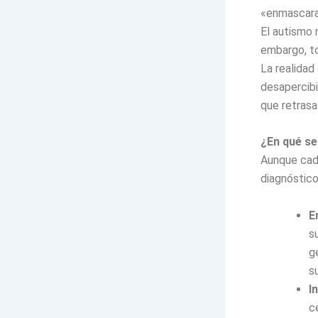
«enmascara
El autismo 
embargo, to
La realidad
desapercibi
que retrasa
¿En qué se
Aunque cada
diagnóstico
E
s
g
s
I
c