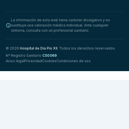
La información de esta web tiene carácter divulgativo y no
sustituye una valoración médica individual. Ante cualquier
síntoma, consulta con un profesional sanitario.
© 2026
Hospital de Día Pío XII
. Todos los derechos reservados.
Nº Registro Sanitario
CS0069
Aviso legal
Privacidad
Cookies
Condiciones de uso