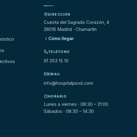
DIRECCIÓN
s
Cuesta del Sagrado Corazón, 4
28016 Madrid · Chamartín
Cómo llegar
nóstico
os
TELÉFONO
91 353 15 10
ectivos
EMAIL
info@hospitalpioxii.com
HORARIO
Lunes a viernes · 08:30 – 21:00
Sábados · 08:30 – 14:30