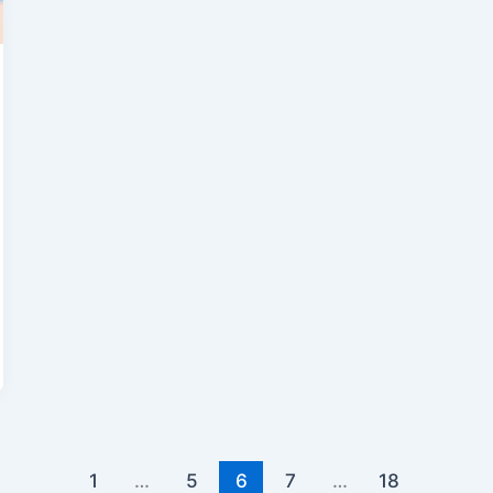
1
…
5
6
7
…
18