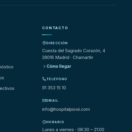
CONTACTO
DIRECCIÓN
s
Cuesta del Sagrado Corazón, 4
28016 Madrid · Chamartín
Cómo llegar
nóstico
os
TELÉFONO
91 353 15 10
ectivos
EMAIL
info@hospitalpioxii.com
HORARIO
Lunes a viernes · 08:30 – 21:00