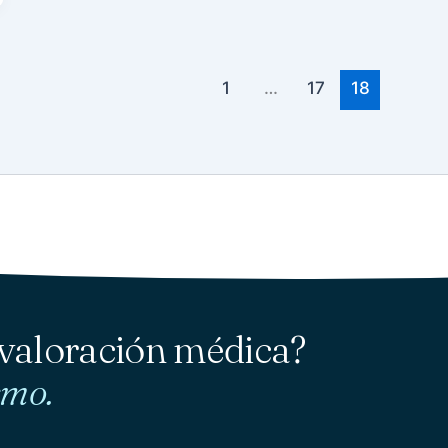
1
…
17
18
 valoración médica?
smo.