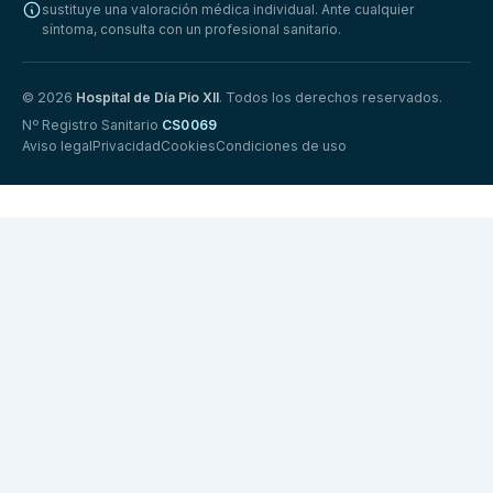
sustituye una valoración médica individual. Ante cualquier
síntoma, consulta con un profesional sanitario.
© 2026
Hospital de Día Pío XII
. Todos los derechos reservados.
Nº Registro Sanitario
CS0069
Aviso legal
Privacidad
Cookies
Condiciones de uso